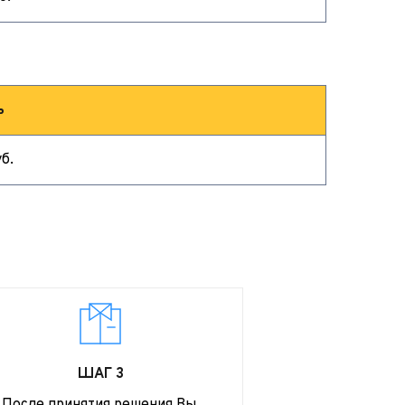
ь
б.
ШАГ 3