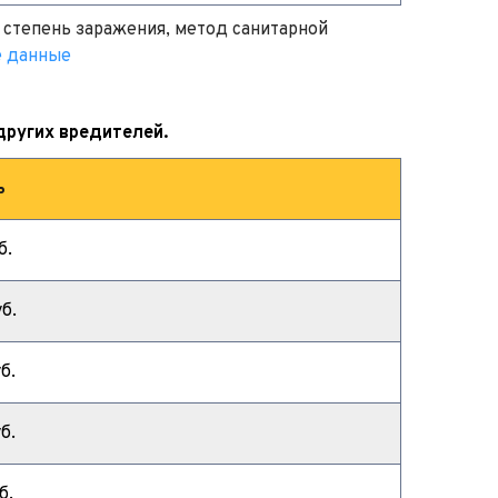
 степень заражения, метод санитарной 
е данные
других вредителей.
ь
б.
б.
б.
б.
б.