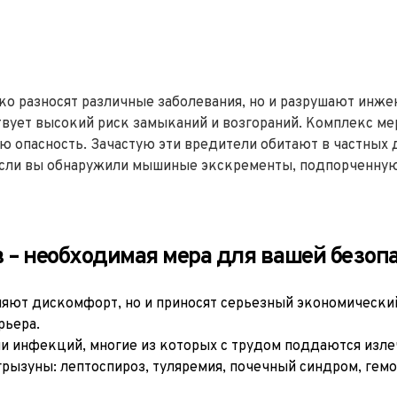
ко разносят различные заболевания, но и разрушают инже
твует высокий риск замыканий и возгораний. Комплекс ме
 опасность. Зачастую эти вредители обитают в частных до
сли вы обнаружили мышиные экскременты, подпорченную м
– необходимая мера для вашей безоп
ляют дискомфорт, но и приносят серьезный экономический 
рьера.
ми инфекций, многие из которых с трудом поддаются изл
грызуны: лептоспироз, туляремия, почечный синдром, гемо